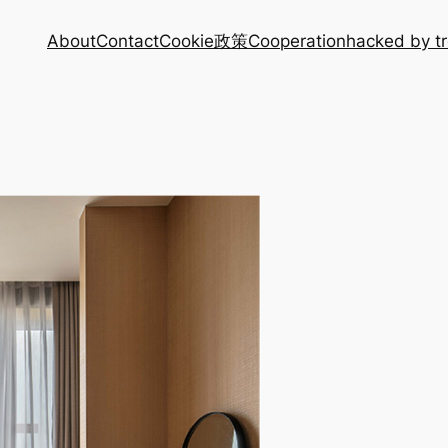
About
Contact
Cookie政策
Cooperation
hacked by t