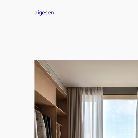
跳
aigesen
至
内
容