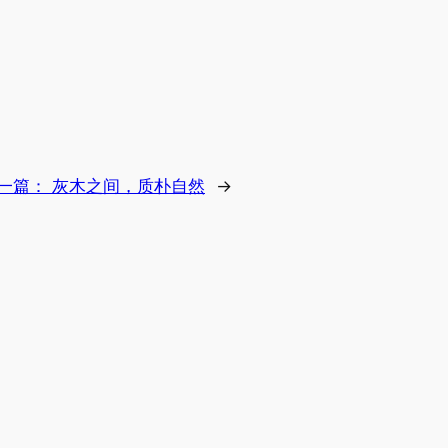
一篇：
灰木之间，质朴自然
→