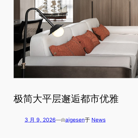
极简大平层邂逅都市优雅
3 月 9, 2026
—
aigesen
于
News
由