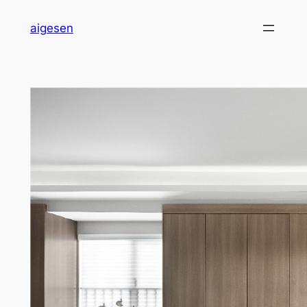
跳
aigesen
至
内
容